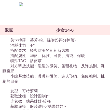
返回
少女14-6
关卡掉落：芬芳·粉、蝶吻(S评分掉落)
消耗体力：4个
搭配要求：经典甜美的莉莉斯风格
搭配属性：华丽、优雅、可爱、清纯、保暖
特殊TAG：洛丽塔
对方释放技能：暖暖的微笑、圣诞礼物、反弹挑剔、沉
睡魔咒
小编释放技能：暖暖的微笑、迷人飞吻、免疫挑剔、挑
剔的目光
发型：哥特萝莉
获取途径：设计图制作
连衣裙：糖果娃娃·珍稀
获取途径：服装进化<糖果娃娃>