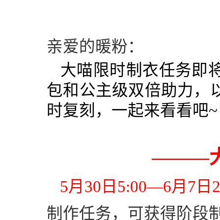
亲爱的暖粉：
大喵限时制衣任务即
包和公主级双倍助力
，
时复刻
，
一起来看看吧
~
———
5
月
30
日
5:00
—
6
月
7
日
2
制作任务，可获得阶段