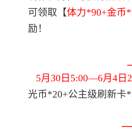
可领取【
体力
*90+
金币
*
励！
5
月
30
日
5:00
—
6
月
4
日
2
光币
*20+
公主级刷新卡
*