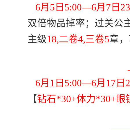
6
月
5
日
5:00
—
6
月
7
日
23
双倍物品掉率；过关公
主级
18,
二卷
4,
三卷
5
章，
6
月
1
日
5:00
—
6
月
17
日
2
【
钻石
*30+
体力
*30+
眼
—