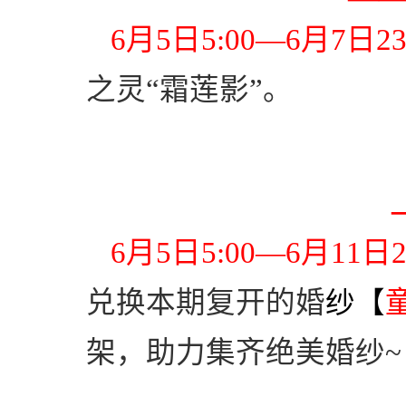
6
月
5
日
5:00
—
6
月
7
日
23
之灵“
霜莲影
”。
6
月
5
日
5:00
—
6
月
11
日
2
兑换本期复开的婚
纱【
架，助力集齐绝美婚纱
~