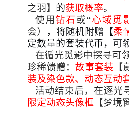
之羽】的
获取概率
。
使用
钻石
或“
心域觅
会）
，将随机附赠【
柔
定数量的套装代币，可
在循光觅影中探寻可
珍稀馈赠：
故事套装
【
装及染色款、动态互动
活动结束后，在逐光
限定动态头像框
【梦境