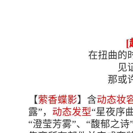
[
在扭曲的
见
那或
【
萦香蝶影
】含
动态妆
露”，
动态发型
“星夜序曲
“澄莹芳雾”、“馥郁之诗