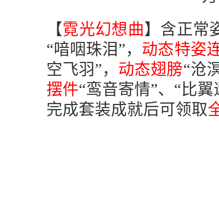
【
霓光幻想曲
】含正常
“喑咽珠泪”，
动态
特姿
空飞羽”，
动态翅膀
“沧
摆件
“鸾音寄情”、“比翼
完成套装成就后可领取