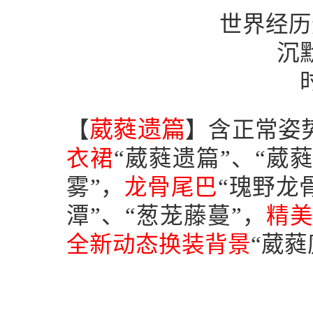
世界经历
沉
葳蕤遗篇
【
】含正常姿
衣裙
“葳蕤遗篇”、“葳
雾”，
龙骨尾巴
“瑰野龙
潭”、“葱茏藤蔓”，
精
全新动态换装背景
“葳蕤