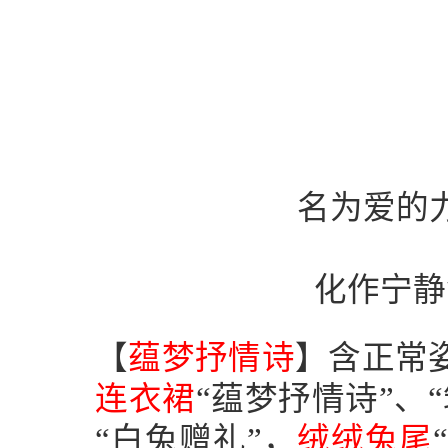
名为爱的
化作宁静
【
蕴梦抒情诗
】含正常
连衣裙
“蕴梦抒情诗”、
“白兔赠礼”，
绒绒兔尾