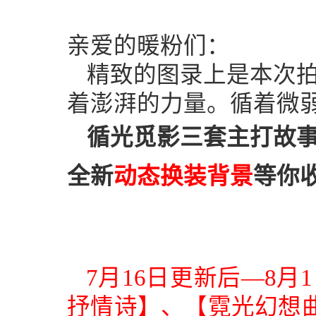
亲爱的暖粉们：
精致的图录上是本次
着澎湃的力量。循着微
循光觅影三套主打故
全新
动态换装背景
等你
7
月
16
日更新后—
8
月
1
抒情诗】、【霓光幻想