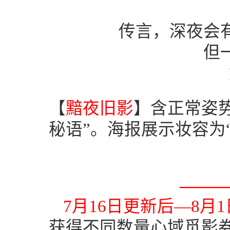
传言，深夜会
但
【
黯夜旧影
】含
正常姿
秘语”。海报展示妆容为
—
——
7
月
16
日更新后—
8
月
1
获得不同数量心域觅影